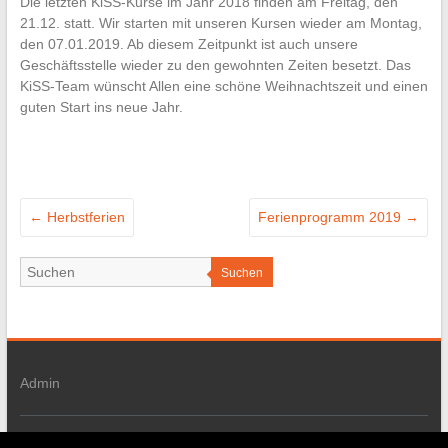
Die letzten KiSS-Kurse im Jahr 2018 finden am Freitag, den
21.12. statt. Wir starten mit unseren Kursen wieder am Montag,
den 07.01.2019. Ab diesem Zeitpunkt ist auch unsere
Geschäftsstelle wieder zu den gewohnten Zeiten besetzt. Das
KiSS-Team wünscht Allen eine schöne Weihnachtszeit und einen
guten Start ins neue Jahr.
←
Herbstferien
Ferienprogramm 2019
→
Suchen
Admin
Copyright © 2026
Kindersportschule Ostfildern e.V.
. Alle Rechte