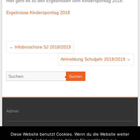
Hier geht es zu den Ergebnissen vom Kindersporttag 2018:
Ergebnisse Kindersporttag 2018
←
Infobroschüre SJ 2018/2019
Anmeldung Schuljahr 2018/2019
→
Suchen
Admin
Copyright © 2026
Kindersportschule Ostfildern e.V.
. Alle Rechte
Diese Website benutzt Cookies. Wenn du die Website weiter
vorbehalten. Theme:
Esteem
von ThemeGrill. Präsentiert von